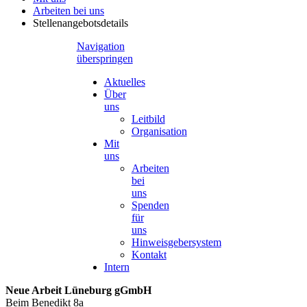
Arbeiten bei uns
Stellenangebotsdetails
Navigation
überspringen
Aktuelles
Über
uns
Leitbild
Organisation
Mit
uns
Arbeiten
bei
uns
Spenden
für
uns
Hinweisgebersystem
Kontakt
Intern
Neue Arbeit Lüneburg gGmbH
Beim Benedikt 8a